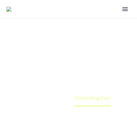
SIMPLE BLOG POST
Lorem Ipsum. Proin gravida nibh vel velit auctor
aliquet. Aenean sollicitudin, lorem quis bibendum
auctor, nisi elit consequat ipsum, nec sagittis sem
Home
Shop
Simple Blog Post