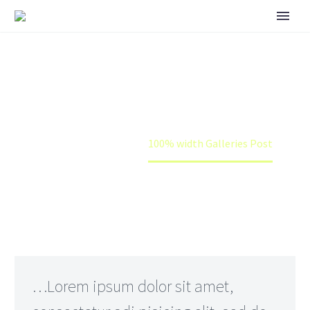
100% WIDTH GALLERIES POST
Home
News
100% width Galleries Post
…Lorem ipsum dolor sit amet,